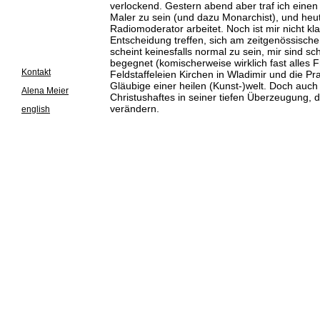
verlockend. Gestern abend aber traf ich eine
Maler zu sein (und dazu Monarchist), und heute
Radiomoderator arbeitet. Noch ist mir nicht kl
Entscheidung treffen, sich am zeitgenössisch
scheint keinesfalls normal zu sein, mir sind s
begegnet (komischerweise wirklich fast alles F
Kontakt
Feldstaffeleien Kirchen in Wladimir und die P
Gläubige einer heilen (Kunst-)welt. Doch auch
Alena Meier
Christushaftes in seiner tiefen Überzeugung,
verändern.
english